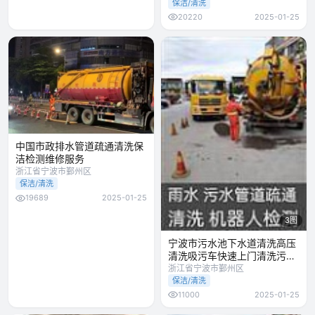
保洁/清洗
20220
2025-01-25
中国市政排水管道疏通清洗保
洁检测维修服务
浙江省宁波市鄞州区
保洁/清洗
19689
2025-01-25
3图
宁波市污水池下水道清洗高压
清洗吸污车快速上门清洗污水
池
浙江省宁波市鄞州区
保洁/清洗
11000
2025-01-25