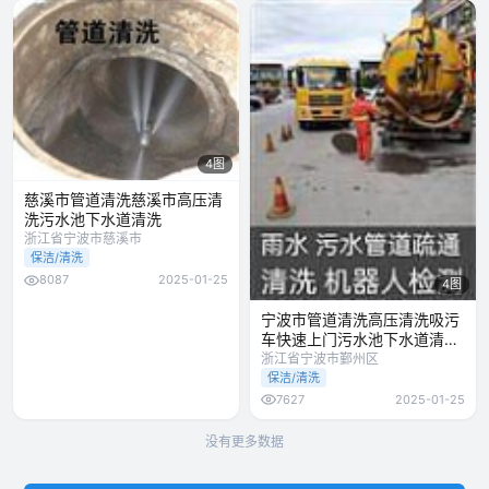
4图
慈溪市管道清洗慈溪市高压清
洗污水池下水道清洗
浙江省宁波市慈溪市
保洁/清洗
8087
2025-01-25
4图
宁波市管道清洗高压清洗吸污
车快速上门污水池下水道清洗
清洗
浙江省宁波市鄞州区
保洁/清洗
7627
2025-01-25
没有更多数据