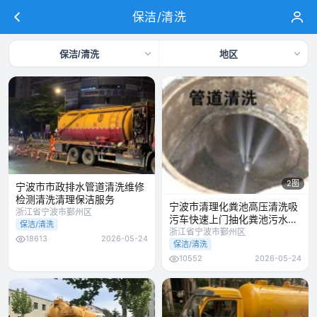
保洁/清洗
保洁/清洗
地区
2图
宁波市市政排水管道清洗维修
检测清洗清理保洁服务
宁波市清理化粪池高压清洗吸
浙江省宁波市鄞州区
污车快速上门抽化粪池污水管
保洁/清洗
道清洗
浙江省宁波市鄞州区
18613
2026-05-24
保洁/清洗
10552
2026-05-24