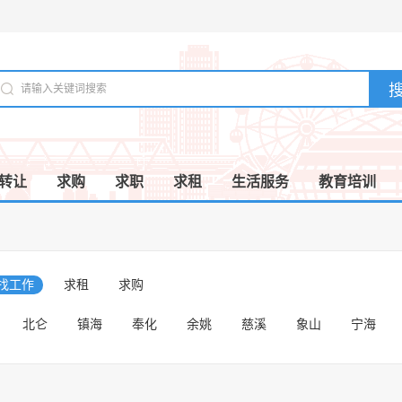
转让
求购
求职
求租
生活服务
教育培训
/找工作
求租
求购
北仑
镇海
奉化
余姚
慈溪
象山
宁海