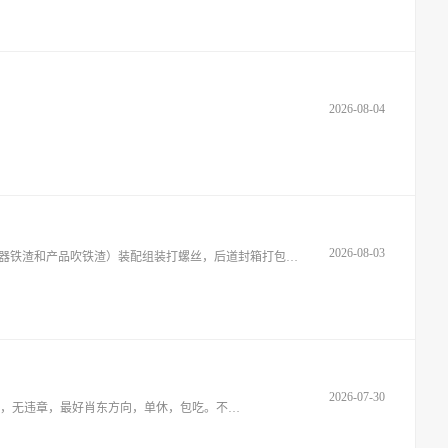
2026-08-04
2026-08-03
本地男35岁，找计时日周结临时工，做过（数控，倒角，转、铣床，打孔攻牙，不会磨钻头、刀，编程。只会做产品，清理机器铁渣和产品吹铁渣）装配组装打螺丝，后道封箱打包。注、吹塑懂质
2026-07-30
92年男，余姚人，找一份开面包车，江铃货车，小货车驾驶员工作或者其他岗位的工作，不压工資,長白班，有驾照c1照驾龄5年，无事故，无违章，最好肖东方向，单休，包吃。不需要交社保，微联