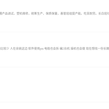
精通产品调试，塑机维修，统筹生产，保质保量，善管班组提产能。吃苦耐劳。长白班社
较少 人在余姚这边 软件使用pm 电极也会拆 编2台机 操机也会做 现在想找一份长