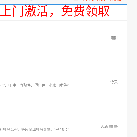
话，上门激活，免费领取
刚刚
今天
余姚本地人，工作勤恳，稳定性强，拥有10年以上制造业生产管理及品质工程师经验，熟悉生产管理，质量流程，能带领团队建设，对五金冲压件，汽配件，塑料件，小家电类等行业比较精通，
2026-08-06
本人从事过注塑机调试换模8到10年工作经验，气缸斜臂，横走式单臂双臂机械手操作，三轴，五轴机械手编程操作、机械手会修，懂塑料模具结构，答应简单模具维修，注塑机会修，调试