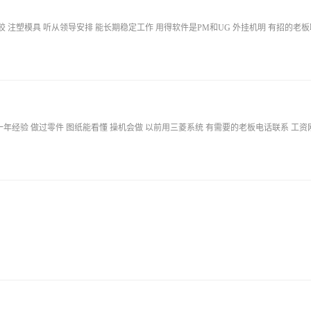
胶 注塑模具 听从领导安排 能长期稳定工作 用得软件是PM和UG 外挂机明 有招的老
一年经验 做过零件 图纸能看懂 操机会做 以前用三菱系统 有需要的老板电话联系 工