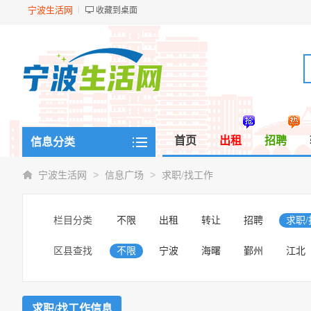
宁波生活网
收藏到桌面
首页
出租
招聘
信息分类
>
>
宁波生活网
信息广场
求职/找工作
栏目分类
不限
出租
转让
招聘
求职
区县查找
不限
宁波
海曙
鄞州
江北
求职/找工作信息