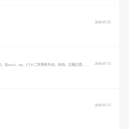
2026-07-25
2026-07-15
想在西站，马渚，方桥，朗霞，泗门，低塘靠近朗霞附近也可，找份跟单，采购，来料，驾驶员也可，行政的话也愿意学习，会excel，erp，C1十二年熟练手动，自动。已婚已育，能看懂基础图纸，经常跑外
2026-07-15