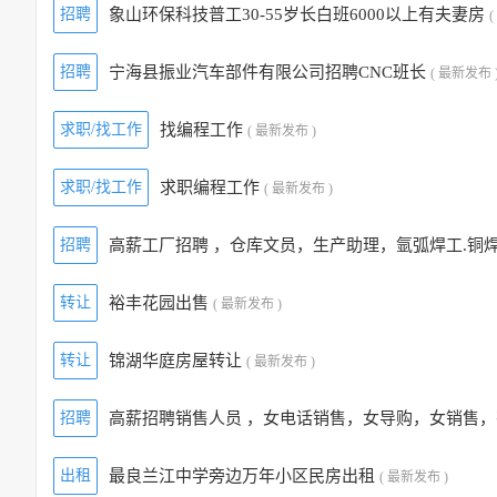
招聘
象山环保科技普工30-55岁长白班6000以上有夫妻房
招聘
宁海县振业汽车部件有限公司招聘CNC班长
( 最新发布 
求职/找工作
找编程工作
( 最新发布 )
求职/找工作
求职编程工作
( 最新发布 )
招聘
高薪工厂招聘 ，仓库文员，生产助理，氩弧焊工.铜
转让
裕丰花园出售
( 最新发布 )
转让
锦湖华庭房屋转让
( 最新发布 )
招聘
高薪招聘销售人员 ，女电话销售，女导购，女销售，
出租
最良兰江中学旁边万年小区民房出租
( 最新发布 )