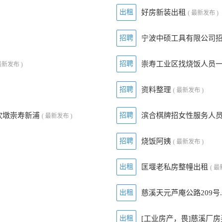
出租
好房新装出租
( 最新发布 )
招聘
宁波中硕工具有限公司
招聘
崇寿工业区找烧饭人员
最新发布 )
招聘
资料整理
( 最新发布 )
坎墩崇寿新浦
招聘
滨合棋牌招女性服务人
( 最新发布 )
招聘
烧饭阿姨
( 最新发布 )
出租
匡堰老私房整幢出租
( 最
出租
慈溪天元芦庵公路209号
出租
[工业房产，畏]慈溪厂