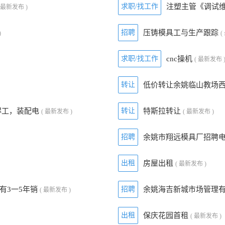
求职/找工作
注塑主管《调试
( 最新发布 )
招聘
压铸模具工与生产跟踪
)
(
求职/找工作
cnc操机
( 最新发布 
转让
低价转让余姚临山教场西
焊工，装配电
转让
特斯拉转让
( 最新发布 )
( 最新发布 )
招聘
余姚市翔远模具厂招聘
出租
房屋出租
( 最新发布 )
有3一5年销
招聘
余姚海吉新城市场管理
( 最新发布 )
出租
保庆花园首租
( 最新发布 )