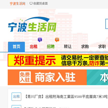
宁波生活网
收藏到桌面
首页
出租
招聘
转让
求购
求职
出租
【青川厂房】出租附海南工業區9500平底層高7米3