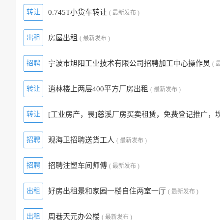
转让
0.745T小货车转让
( 最新发布 )
出租
房屋出租
( 最新发布 )
招聘
宁波市旭阳工业技术有限公司招聘加工中心操作员
( 
转让
逍林楼上两层400平方厂房出租
( 最新发布 )
转让
[工业房产，畏]慈溪厂房买卖租赁，免费登记推广，
招聘
观海卫招聘送货工人
( 最新发布 )
招聘
招聘注塑车间师傅
( 最新发布 )
出租
好房出租景和家园一楼自住两室一厅
( 最新发布 )
出租
周巷天元办公楼
( 最新发布 )