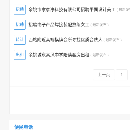
招聘
余姚市家家净科技有限公司招聘平面设计美工
( 最新发
招聘
招聘电子产品焊接装配熟练女工
( 最新发布 )
转让
西站附近高端棋牌会所寻找优质合伙人
( 最新发布 )
出租
余姚城东高风中学陪读套房出租
( 最新发布 )
上一页
1
便民电话