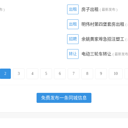
出租
房子出租
布 )
( 最新发布 )
出租
明伟村第四堡套房出租
(
招聘
余姚黄家埠急招注塑工
(
转让
电动三轮车转让
( 最新发布
2
3
4
5
6
7
8
9
10
免费发布一条同城信息