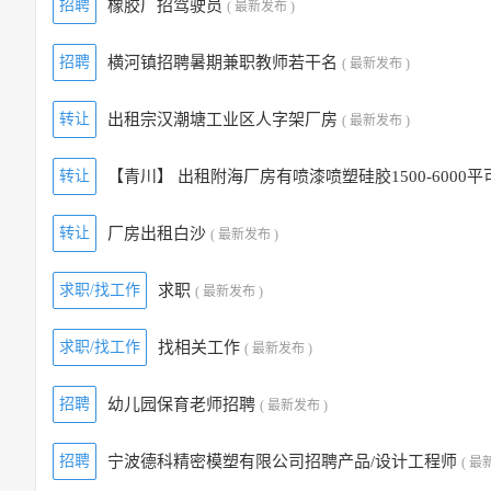
招聘
橡胶厂招驾驶员
( 最新发布 )
招聘
横河镇招聘暑期兼职教师若干名
( 最新发布 )
转让
出租宗汉潮塘工业区人字架厂房
( 最新发布 )
转让
【青川】 出租附海厂房有喷漆喷塑硅胶1500-6000平
转让
厂房出租白沙
( 最新发布 )
求职/找工作
求职
( 最新发布 )
求职/找工作
找相关工作
( 最新发布 )
招聘
幼儿园保育老师招聘
( 最新发布 )
招聘
宁波德科精密模塑有限公司招聘产品/设计工程师
( 最