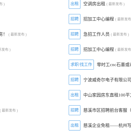
出租
空调房出租
布 )
( 最新发布 )
招聘
招加工中心编程
( 最新发布
房！
招聘
急招工作人员
( 最新发布 )
( 最新发布 )
招聘
招加工中心编程
新发布 )
( 最新发布
求职/找工作
零时工cnc石墨
招聘
宁波威奇尔电子有限公
出租
中山家园房东直租100
招聘
慈溪市区招聘前台客服
( 最新发布 )
出租
慈溪企业免租——杭州