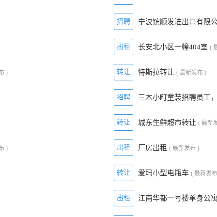
招聘
宁波镔顺发进出口有限
出租
长安北小区一幢404室
(
转让
特斯拉转让
布 )
( 最新发布 )
招聘
三木小町童装招聘员工
转让
城东生鲜超市转让
( 最新发
出租
厂房出租
布 )
( 最新发布 )
转让
爱玛小型电瓶车
( 最新发布
出租
江南华都一号楼单身公