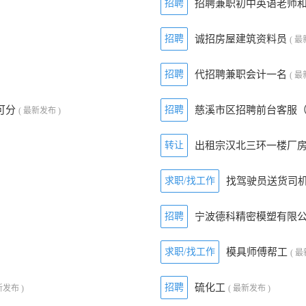
招聘
招聘兼职初中英语老师
招聘
诚招房屋建筑资料员
( 最
招聘
代招聘兼职会计一名
( 最
可分
招聘
慈溪市区招聘前台客服
( 最新发布 )
转让
出租宗汉北三环一楼厂
求职/找工作
找驾驶员送货司
招聘
宁波德科精密模塑有限
求职/找工作
模具师傅帮工
( 
招聘
硫化工
新发布 )
( 最新发布 )