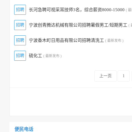
招聘
长河急聘可视采耳技师3名，综合薪资8000-15000
( 
招聘
宁波创青腾达机械有限公司招聘暑假男工/短期男工
(
招聘
宁波香木町日用品有限公司招聘清洗工
( 最新发布 )
招聘
硫化工
( 最新发布 )
上一页
1
便民电话