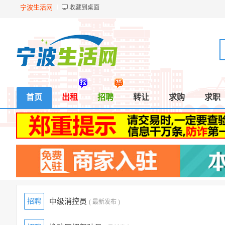
宁波生活网
收藏到桌面
首页
出租
招聘
转让
求购
求职
招聘
中级消控员
( 最新发布 )