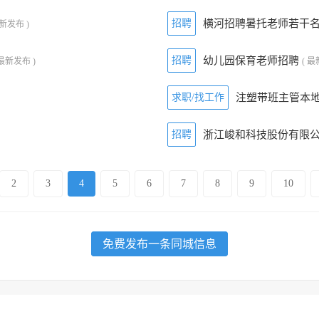
招聘
横河招聘暑托老师若干
最新发布 )
招聘
幼儿园保育老师招聘
 最新发布 )
( 最
求职/找工作
注塑带班主管本
招聘
浙江峻和科技股份有限
2
3
4
5
6
7
8
9
10
免费发布一条同城信息