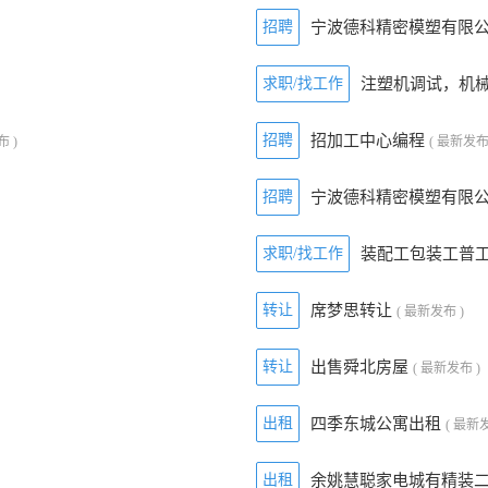
招聘
宁波德科精密模塑有限
求职/找工作
注塑机调试，机
招聘
招加工中心编程
布 )
( 最新发布
招聘
宁波德科精密模塑有限
求职/找工作
装配工包装工普
转让
席梦思转让
( 最新发布 )
转让
出售舜北房屋
( 最新发布 )
出租
四季东城公寓出租
( 最新发
出租
余姚慧聪家电城有精装